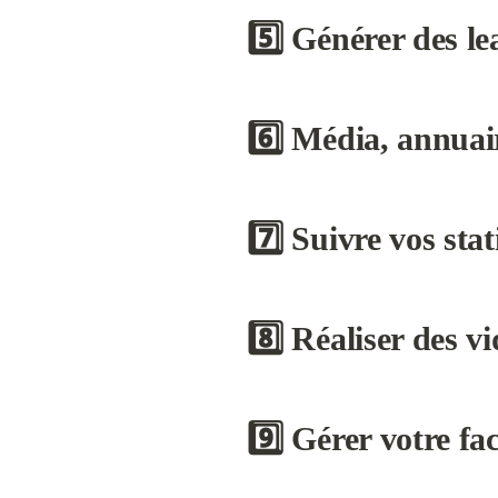
5️⃣ Générer des le
6️⃣ Média, annuair
7️⃣ Suivre vos sta
8️⃣ Réaliser des v
9️⃣ Gérer votre f